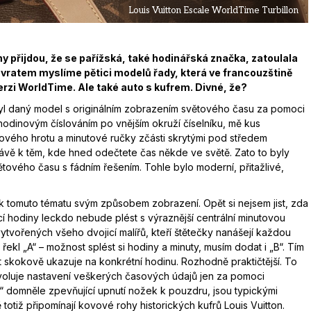
Louis Vuitton Escale WorldTime Turbillon
y přijdou, že se pařížská, také hodinářská značka, zatoulala
návratem myslíme pětici modelů řady, která ve francouzštině
rzi WorldTime. Ale také auto s kufrem. Divné, že?
byl daný model s originálním zobrazením světového času za pomoci
odinovým číslováním po vnějším okruží číselníku, mě kus
nového hrotu a minutové ručky zčásti skrytými pod středem
právě k těm, kde hned odečtete čas někde ve světě. Zato to byly
tového času s fádním řešením. Tohle bylo moderní, přitažlivé,
“ k tomuto tématu svým způsobem zobrazení. Opět si nejsem jist, zda
ící hodiny leckdo nebude plést s výraznější centrální minutovou
ytvořených všeho dvojicí malířů, kteří štětečky nanášejí každou
řekl „A“ – možnost splést si hodiny a minuty, musím dodat i „B“. Tím
t skokově ukazuje na konkrétní hodinu. Rozhodně praktičtější. To
dovoluje nastavení veškerých časových údajů jen za pomoci
y“ domněle zpevňující upnutí nožek k pouzdru, jsou typickými
tiž připomínají kovové rohy historických kufrů Louis Vuitton.