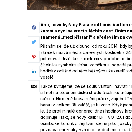
Ano, novinky řady Escale od Louis Vuitton m
kamsi a nyní se vrací z těchto cest. Oním 
znamená „mezipřistání“ a především pak ve
Přiznám se, že už dlouho, od roku 2014, kdy 
zkratek názvů měst a barevných kostiček s 24h
přitahoval. Jistě, kus s ručkami v podobě hodi
číselníku symbolizujícímu zeměkouli, nepatřil 
hodinky odlišné od těch běžných ukazatelů svě
veselé.
Takže kvitujeme, že se Louis Vuitton „navrátil
si hrot na otočném disku středu číselníku určuj
ručkou. Nicméně krása ruční práce „vlaječek“ v
barvu z celkem 35 zvlášť, je tu zase. Když jsem 
je, že proti minulé generaci dnes hodinový hro
doplňuje i fakt, že nový kalibr LFT VO 12.01 
osmiboké korunky. Její tvar, stejně jako „pack
poznávacími znaky výrobce. V druhém případě to