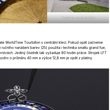
Továrna Louis Vuitton
ale WorldTime Tourbillon s centrální klecí. Pokud opět začneme
 ručního nanášení barev (25) použita i technika smaltu grand fue,
rstvách. Jediný číselník tak vyžaduje 80 hodin práce. Strojek LFT
uzdro o průměru 40 mm a výšce 12,8 mm je opět z platiny.