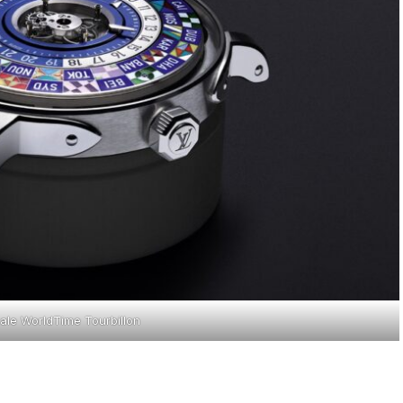
ale WorldTime Tourbillon