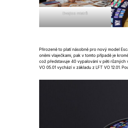
Dvojice mistrů
Přirozeně to platí násobně pro nový model Esc
oněmi vlaječkami, pak v tomto případě je kromě
což představuje 40 vypalování v pěti různých v
VO 05.01 vychází v základu z LFT VO 12.01. Po