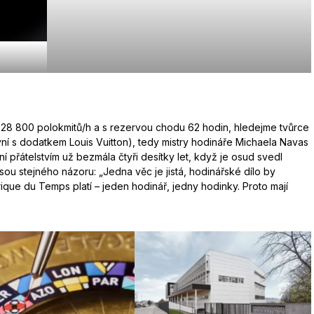
 28 800 polokmitů/h a s rezervou chodu 62 hodin, hledejme tvůrce
ní s dodatkem Louis Vuitton), tedy mistry hodináře Michaela Navas
ní přátelstvím už bezmála čtyři desítky let, když je osud svedl
ou stejného názoru: „Jedna věc je jistá, hodinářské dílo by
ique du Temps platí – jeden hodinář, jedny hodinky. Proto mají