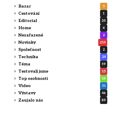
Bazar
5
Cestování
1
Editorial
20
Home
4
Nezařazené
2
Novinky
210
Společnost
2
Technika
24
Téma
59
Testovali jsme
15
Top osobnosti
14
Video
51
Výstavy
46
Zaujalo nás
89