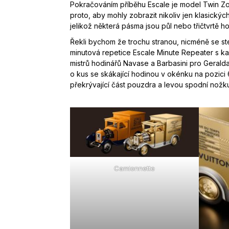
Pokračováním příběhu Escale je model Twin Zon
proto, aby mohly zobrazit nikoliv jen klasický
jelikož některá pásma jsou půl nebo třičtvrtě h
Řekli bychom že trochu stranou, nicméně se st
minutová repetice Escale Minute Repeater s kal
mistrů hodinářů Navase a Barbasini pro Geralda
o kus se skákající hodinou v okénku na pozic
překrývající část pouzdra a levou spodní nožk
Camionnette