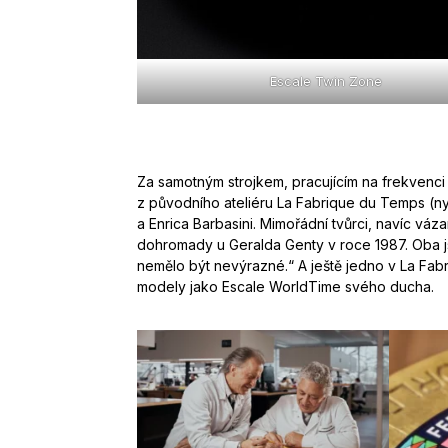
Escale Twin Zone
Za samotným strojkem, pracujícím na frekvenci
z původního ateliéru La Fabrique du Temps (ny
a Enrica Barbasini. Mimořádní tvůrci, navíc váza
dohromady u Geralda Genty v roce 1987. Oba js
nemělo být nevýrazné.“ A ještě jedno v La Fabr
modely jako Escale WorldTime svého ducha.