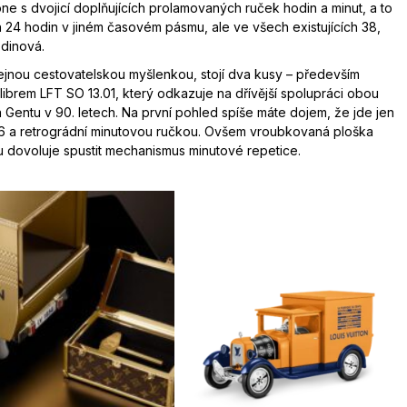
e s dvojicí doplňujících prolamovaných ruček hodin a minut, a to
ch 24 hodin v jiném časovém pásmu, ale ve všech existujících 38,
odinová.
ejnou cestovatelskou myšlenkou, stojí dva kusy – především
ibrem LFT SO 13.01, který odkazuje na dřívější spolupráci obou
 Gentu v 90. letech. Na první pohled spíše máte dojem, že jde jen
i 6 a retrográdní minutovou ručkou. Ovšem vroubkovaná ploška
u dovoluje spustit mechanismus minutové repetice.