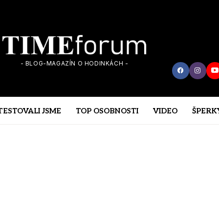
- BLOG-MAGAZÍN O HODINKÁCH -
TESTOVALI JSME
TOP OSOBNOSTI
VIDEO
ŠPERK