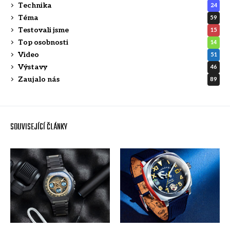
Technika
24
Téma
59
Testovali jsme
15
Top osobnosti
14
Video
51
Výstavy
46
Zaujalo nás
89
SOUVISEJÍCÍ ČLÁNKY