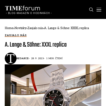
- BLOG-MAGAZÍN O HODINKÁCH -
Home
Novinky
Zaujalo nás
A. Lange & Söhne: XXXL replica
ZAUJALO NÁS
A. Lange & Söhne: XXXL replica
REDAKCE
28. 9. 2023
1 MIN. ČTENÍ