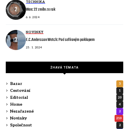
TECHNIKA
Wen: 22 změn za rok
6. 6. 2024
NOVINKY
E.C.Andersson Watch: Pod safírovým poklopem
25. 1. 2024
ŽHAVÁ TÉMATA
Bazar
5
Cestování
1
Editorial
20
Home
4
Nezařazené
2
Novinky
210
Společnost
2