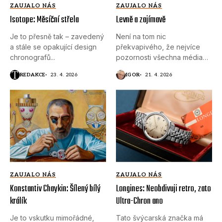
ZAUJALO NÁS
ZAUJALO NÁS
Isotope: Měsíční střela
Levně a zajímavě
Je to přesně tak – zavedený
Není na tom nic
a stále se opakující design
překvapivého, že nejvíce
chronografů...
pozornosti všechna média
věnují časomírám...
REDAKCE
23. 4. 2026
IGOR
21. 4. 2026
ZAUJALO NÁS
ZAUJALO NÁS
Konstantiv Chaykin: Šílený bílý
Longines: Neobdivuji retro, zato
králík
Ultra-Chron ano
Je to vskutku mimořádné,
Tato švýcarská značka má