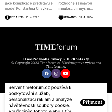
jaké komplikace představuje
rozhodně zajímavou
model Konstantina Chaykina
minulost, tím myslím
nazvaný White...
technickou, protože přišla...
REDAKCE
15. 4. 2026
REDAKCE
13. 4. 2026
O nás
Pro média
Privacy GDPR
Kontakty
© Copyright 2023 Timeforum.cz. Všechna práva vyhrazena
Timeforum.cz
Server timeforum.cz používá k
poskytování služeb,
personalizaci reklam a analýze
Přijmout
návštěvnosti soubory cookie.
Používáním tohoto webu s tím