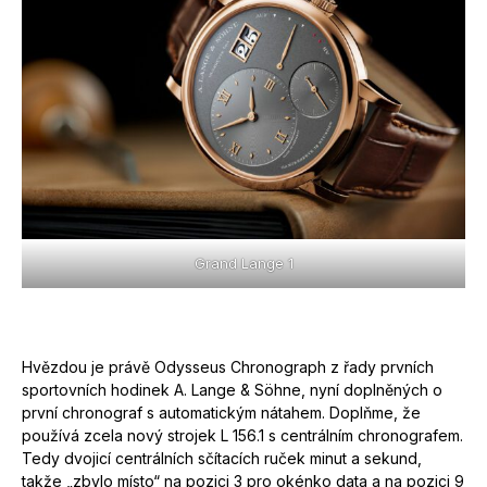
Grand Lange 1
Hvězdou je právě Odysseus Chronograph z řady prvních
sportovních hodinek A. Lange & Söhne, nyní doplněných o
první chronograf s automatickým nátahem. Doplňme, že
používá zcela nový strojek L 156.1 s centrálním chronografem.
Tedy dvojicí centrálních sčítacích ruček minut a sekund,
takže „zbylo místo“ na pozici 3 pro okénko data a na pozici 9